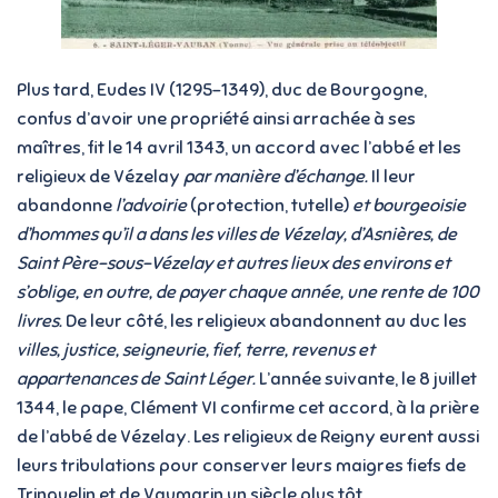
Plus tard, Eudes IV (1295-1349), duc de Bourgogne,
confus d’avoir une propriété ainsi arrachée à ses
maîtres, fit le 14 avril 1343, un accord avec l’abbé et les
religieux de Vézelay
par manière d’échange.
Il leur
abandonne
l’advoirie
(protection, tutelle)
et bourgeoisie
d’hommes
qu’il a dans les villes de Vézelay, d’Asnières, de
Saint Père-sous-Vézelay et autres lieux des environs et
s’oblige, en outre, de payer chaque année, une rente de 100
livres.
De leur côté, les religieux abandonnent au duc les
villes, justice, seigneurie, fief, terre, revenus et
appartenances de Saint Léger.
L’année suivante, le 8 juillet
1344, le pape, Clément VI confirme cet accord, à la prière
de l’abbé de Vézelay. Les religieux de Reigny eurent aussi
leurs tribulations pour conserver leurs maigres fiefs de
Trinquelin et de Vaumarin un siècle plus tôt.