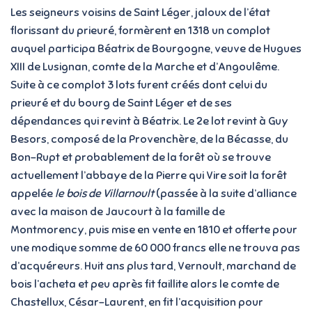
Les seigneurs voisins de Saint Léger, jaloux de l’état
florissant du prieuré, formèrent en 1318 un complot
auquel participa Béatrix de Bourgogne, veuve de Hugues
XIII de Lusignan, comte de la Marche et d’Angoulême.
Suite à ce complot 3 lots furent créés dont celui du
prieuré et du bourg de Saint Léger et de ses
dépendances qui revint à Béatrix. Le 2e lot revint à Guy
Besors, composé de la Provenchère, de la Bécasse, du
Bon-Rupt et probablement de la forêt où se trouve
actuellement l’abbaye de la Pierre qui Vire soit la forêt
appelée
le bois de Villarnoult
(passée à la suite d’alliance
avec la maison de Jaucourt à la famille de
Montmorency, puis mise en vente en 1810 et offerte pour
une modique somme de 60 000 francs elle ne trouva pas
d’acquéreurs. Huit ans plus tard, Vernoult, marchand de
bois l’acheta et peu après fit faillite alors le comte de
Chastellux, César-Laurent, en fit l’acquisition pour