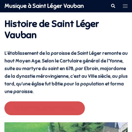
Aller
Musique à Saint Léger Vauban
Rechercher
Ouvr
au
le
contenu
Histoire de Saint Léger
men
Vauban
L’établissement de la paroisse de Saint Léger remonte au
haut Moyen Age. Selon le Cartulaire général de l’Yonne,
suite au martyre du saint en 678, par Ebroin, majordome
de la dynastie mérovingienne, c’est au VIIIe siècle, au plus
tard, qu’une église fut bâtie pour la population et forma
une paroisse.
RETOURNER A LA PAGE D’ACCUEIL