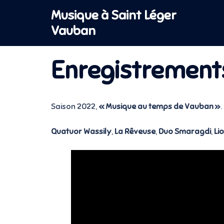
Aller
Musique à Saint Léger
au
Vauban
contenu
Enregistrements
Saison 2022,
« Musique au temps de Vauban
»
.
Quatuor Wassily
,
La Rêveuse
,
Duo Smaragdi
,
Li